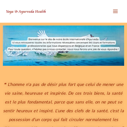
Aller
Mai
au
Men
contenu
❝ L'homme n'a pas de désir plus fort que celui de mener une
vie saine, heureuse et inspirée. De ces trois biens, la santé
est le plus fondamental, parce que sans elle, on ne peut se
sentir heureux et inspiré. L'une des clefs de la santé, c'est la
possession d'un corps qui fait circuler normalement les