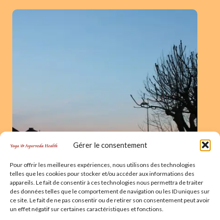
e
t
b
a
o
g
o
r
k
a
m
Gérer le consentement
Pour offrir les meilleures expériences, nous utilisons des technologies
telles que les cookies pour stocker et/ou accéder aux informations des
appareils. Le fait de consentir à ces technologies nous permettra de traiter
des données telles que le comportement de navigation ou les ID uniques sur
ce site. Le fait de ne pas consentir ou de retirer son consentement peut avoir
un effet négatif sur certaines caractéristiques et fonctions.