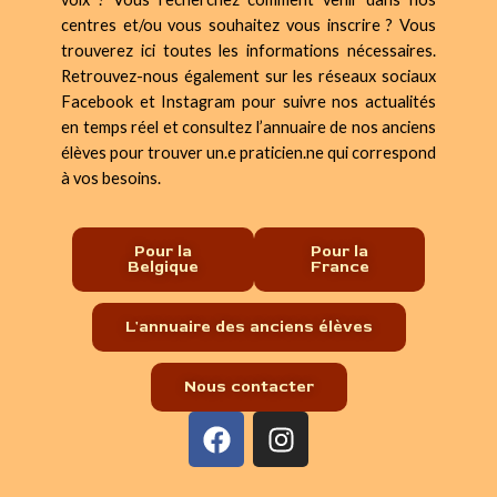
centres et/ou vous souhaitez vous inscrire ? Vous
trouverez ici toutes les informations nécessaires.
Retrouvez-nous également sur les réseaux sociaux
Facebook et Instagram pour suivre nos actualités
en temps réel et consultez l’annuaire de nos anciens
élèves pour trouver un.e praticien.ne qui correspond
à vos besoins.
Pour la
Pour la
Belgique
France
L'annuaire des anciens élèves
Nous contacter
F
I
a
n
c
s