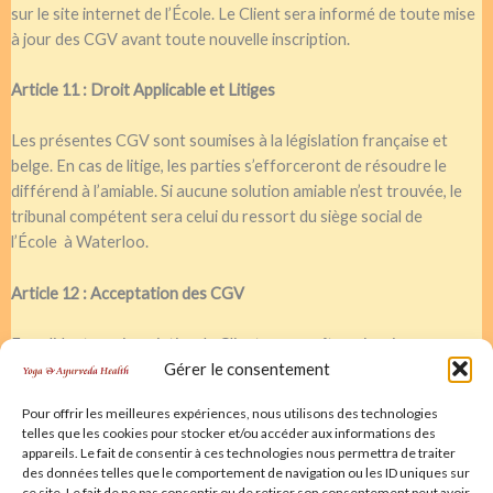
sur le site internet de l’École. Le Client sera informé de toute mise
à jour des CGV avant toute nouvelle inscription.
Article 11 : Droit Applicable et Litiges
Les présentes CGV sont soumises à la législation française et
belge. En cas de litige, les parties s’efforceront de résoudre le
différend à l’amiable. Si aucune solution amiable n’est trouvée, le
tribunal compétent sera celui du ressort du siège social de
l’École
à Waterloo
.
Article 12 : Acceptation des CGV
En validant son inscription, le Client reconnaît avoir pris
Gérer le consentement
connaissance et accepté sans réserve les présentes Conditions
Générales de Vente.
Pour offrir les meilleures expériences, nous utilisons des technologies
telles que les cookies pour stocker et/ou accéder aux informations des
appareils. Le fait de consentir à ces technologies nous permettra de traiter
Date de dernière modification : 15/09/2025
des données telles que le comportement de navigation ou les ID uniques sur
ce site. Le fait de ne pas consentir ou de retirer son consentement peut avoir