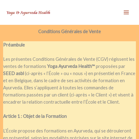
Aller
Mai
au
Men
contenu
Conditions Générales de Vente
Préambule
Les présentes Conditions Générales de Vente (CGV) régissent les
ventes de formations
Yoga Ayurveda Health™
proposées par
SEED asbl
(ci-après « l’École » ou « nous ») en présentiel en France
et en Belgique, dans le cadre de ses activités de formation en
Ayurveda. Elles s’appliquent à toutes les commandes de
formations passées par un client (ci-après « le Client ») et visent à
encadrer la relation contractuelle entre l’École et le Client.
Article 1 : Objet de la Formation
L’École propose des formations en Ayurveda, qui se dérouleront
en présentiel, selon les modalités précisées sur le site internet de