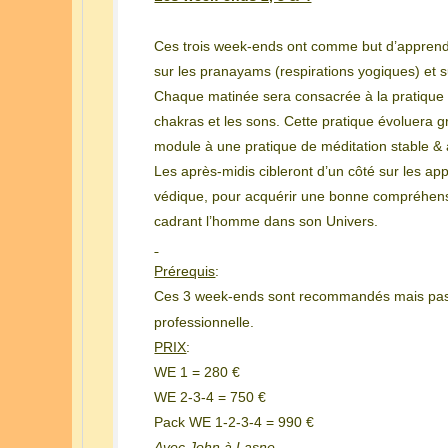
Ces trois week-ends ont comme but d’apprendre
sur les pranayams (respirations yogiques) et 
Chaque matinée sera consacrée à la pratique 
chakras et les sons. Cette pratique évoluera g
module à une pratique de méditation stable &
Les après-midis cibleront d’un côté sur les app
védique, pour acquérir une bonne compréhens
cadrant l’homme dans son Univers.
Prérequis
:
Ces 3 week-ends sont recommandés mais pas 
professionnelle.
PRIX
:
WE 1 = 280 €
WE 2-3-4 = 750 €
Pack WE 1-2-3-4 = 990 €
Avec John à Lasne